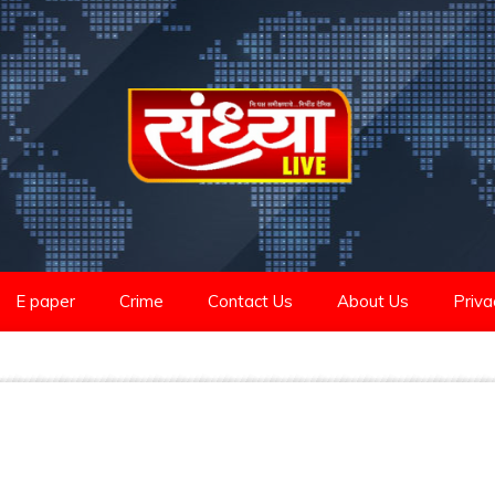
E paper
Crime
Contact Us
About Us
Priva