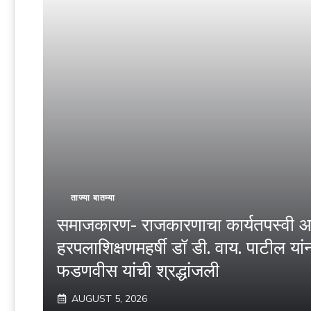
ताज्या बातम्या
समाजकारण- राजकारणाचा कार्यतपस्वी
हरपलाशिक्षणमहर्षी डॉ डी. वाय. पाटील यांना म
फडणवीस यांची श्रद्धांजली
AUGUST 5, 2026