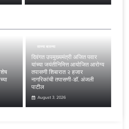
ताज्या बातम्या
दिवंगत उपमुख्यमंत्री अजित पवार
यांच्या जयंतीनिमित्त आयोजित आरोग्य
शेष
तपासणी शिबारात २ हजार
च्या
नागरिकांची तपासणी-डॉ. अंजली
पाटील
August 3, 2026