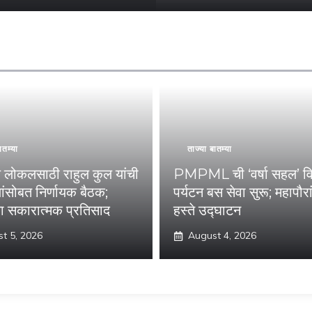
ातम्या
ताज्या बातम्या
णे लोकलसाठी राहुल कुल यांची
PMPML ची ‘वर्षा सहल’ वि
्र्यांसोबत निर्णायक बैठक;
पर्यटन बस सेवा सुरू; महापौरां
ंना सकारात्मक प्रतिसाद
हस्ते उद्घाटन
t 5, 2026
August 4, 2026