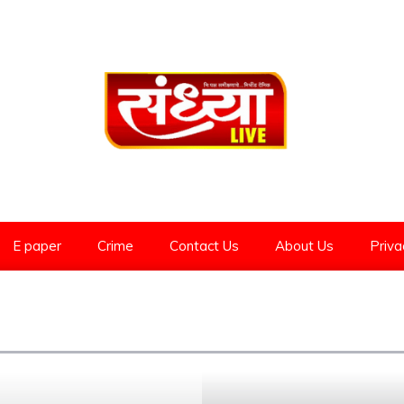
E paper
Crime
Contact Us
About Us
Priva