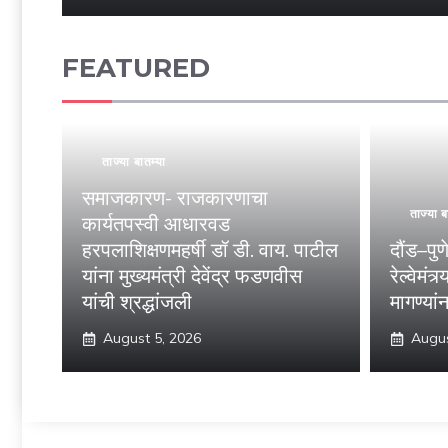
FEATURED
ताज्या बातम्या
समाजकारण- राजकारणाचा
ताज्या ब
कार्यतपस्वी आधारवड
हरपलाशिक्षणमहर्षी डॉ डी. वाय. पाटील
दौंड–पु
यांना मुख्यमंत्री देवेंद्र फडणवीस
रेल्वेमंत
यांची श्रद्धांजली
मागण्या
August 5, 2026
Augus