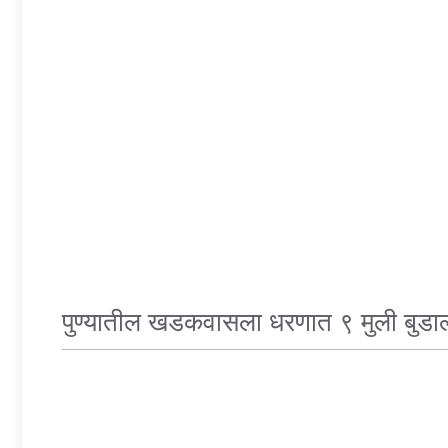
पुण्यातील खडकवासला धरणात ९ मुली बुडाल्या;
अपघात