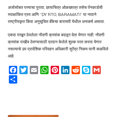
अर्जासोबत पत्त्याचा पुरावा, छायाचित्र ओळखपत्र तसेच पॅनकार्डची
स्वाक्षांकित प्रत आणि “DY RTO, BARAMATI” या नावाने
राष्ट्रीयकृत किंवा अनुसूचित बँकेचा बारामती येथील धनाकर्ष असावा.
एकदा राखून ठेवलेला नोंदणी क्रमांक बदलून देता येणार नाही. नोंदणी
क्रमांक राखीव ठेवण्यासाठी प्रदान केलेले शुल्क परत करता येणार
नसल्याचे उप प्रादेशिक परिवहन अधिकारी सुरेंद्र निकम यानी कळविले
आहे.
F
T
E
W
Pi
Li
R
S
G
a
w
m
h
nt
n
e
k
m
S
c
itt
ai
at
er
k
d
y
ai
h
e
er
l
s
e
e
di
p
l
ar
b
A
st
dI
t
e
e
o
p
n