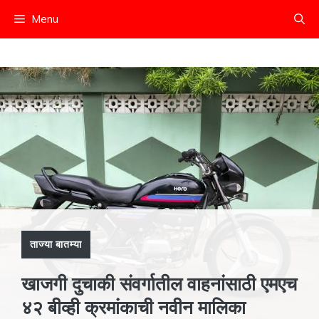
Skip
Menu
to
content
ताज्या बातम्या
खाजगी दुचाकी संवर्गातील वाहनांसाठी एमएच
४२ बीव्ही क्रमांकाची नवीन मालिका