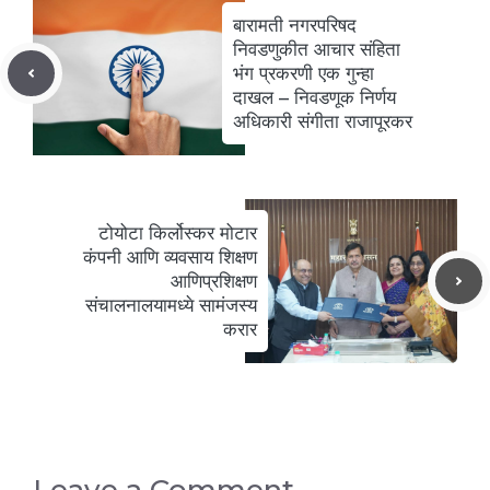
o
p
बारामती नगरपरिषद
k
निवडणुकीत आचार संहिता
भंग प्रकरणी एक गुन्हा
दाखल – निवडणूक निर्णय
अधिकारी संगीता राजापूरकर
टोयोटा किर्लोस्कर मोटार
कंपनी आणि व्यवसाय शिक्षण
आणिप्रशिक्षण
संचालनालयामध्ये सामंजस्य
करार