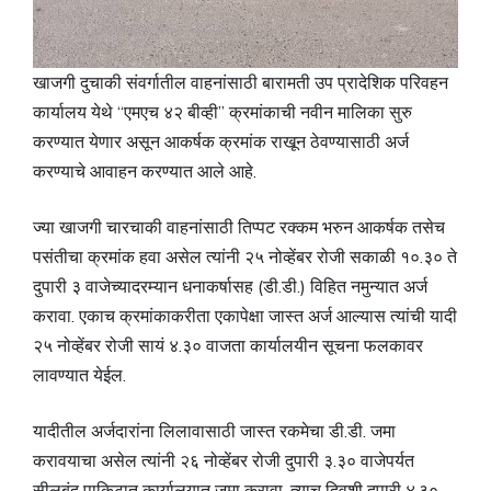
खाजगी दुचाकी संवर्गातील वाहनांसाठी बारामती उप प्रादेशिक परिवहन
कार्यालय येथे “एमएच ४२ बीव्ही” क्रमांकाची नवीन मालिका सुरु
करण्यात येणार असून आकर्षक क्रमांक राखून ठेवण्यासाठी अर्ज
करण्याचे आवाहन करण्यात आले आहे.
ज्या खाजगी चारचाकी वाहनांसाठी तिप्पट रक्कम भरुन आकर्षक तसेच
पसंतीचा क्रमांक हवा असेल त्यांनी २५ नोव्हेंबर रोजी सकाळी १०.३० ते
दुपारी ३ वाजेच्यादरम्यान धनाकर्षासह (डी.डी.) विहित नमुन्यात अर्ज
करावा. एकाच क्रमांकाकरीता एकापेक्षा जास्त अर्ज आल्यास त्यांची यादी
२५ नोव्हेंबर रोजी सायं ४.३० वाजता कार्यालयीन सूचना फलकावर
लावण्यात येईल.
यादीतील अर्जदारांना लिलावासाठी जास्त रकमेचा डी.डी. जमा
करावयाचा असेल त्यांनी २६ नोव्हेंबर रोजी दुपारी ३.३० वाजेपर्यत
सीलबंद पाकिटात कार्यालयात जमा करावा. त्याच दिवशी दुपारी ४.३०