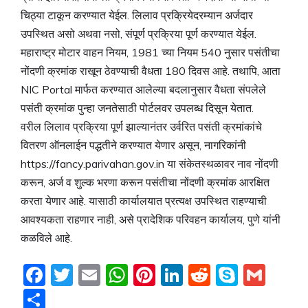
चिठ्या टाकून करण्यात येईल. लिलाव प्रक्रियेदरम्यान अर्जदार
उपस्थित असो अथवा नसो, संपूर्ण प्रक्रिया पूर्ण करण्यात येईल.
महाराष्ट्र मोटार वाहन नियम, 1981 च्या नियम 540 नुसार पसंतीचा
नोंदणी क्रमांक राखून ठेवण्याची वैधता 180 दिवस आहे. तथापि, आता
NIC Portal मार्फत करण्यात आलेल्या बदलानुसार वैधता संपलेले
पसंती क्रमांक पुन्हा जनतेसाठी पोर्टलवर उपलब्ध दिसून येतात.
वरील लिलाव प्रक्रिया पूर्ण झाल्यानंतर उर्वरित पसंती क्रमांकांचे
वितरण ऑनलाईन पद्धतीने करण्यात येणार असून, नागरिकांनी
https://fancy.parivahan.gov.in या संकेतस्थळावर नाव नोंदणी
करून, अर्ज व शुल्क भरणा करून पसंतीचा नोंदणी क्रमांक आरक्षित
करता येणार आहे. यासाठी कार्यालयात प्रत्यक्ष उपस्थित राहण्याची
आवश्यकता राहणार नाही, असे प्रादेशिक परिवहन कार्यालय, पुणे यांनी
कळविले आहे.
F
T
E
W
Pi
Li
R
S
G
a
w
m
h
nt
n
e
k
m
S