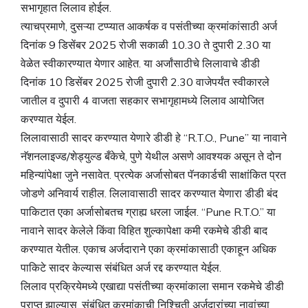
सभागृहात लिलाव होईल.
त्याचप्रमाणे, दुसऱ्या टप्प्यात आकर्षक व पसंतीच्या क्रमांकांसाठी अर्ज
दिनांक 9 डिसेंबर 2025 रोजी सकाळी 10.30 ते दुपारी 2.30 या
वेळेत स्वीकारण्यात येणार आहेत. या अर्जांसाठीचे लिलावाचे डीडी
दिनांक 10 डिसेंबर 2025 रोजी दुपारी 2.30 वाजेपर्यंत स्वीकारले
जातील व दुपारी 4 वाजता सहकार सभागृहामध्ये लिलाव आयोजित
करण्यात येईल.
लिलावासाठी सादर करण्यात येणारे डीडी हे “R.T.O., Pune” या नावाने
नॅशनलाइज्ड/शेड्युल्ड बँकेचे, पुणे येथील असणे आवश्यक असून ते दोन
महिन्यांपेक्षा जुने नसावेत. प्रत्येक अर्जासोबत पॅनकार्डची साक्षांकित प्रत
जोडणे अनिवार्य राहील. लिलावासाठी सादर करण्यात येणारा डीडी बंद
पाकिटात एका अर्जासोबतच ग्राह्य धरला जाईल. “Pune R.T.O.” या
नावाने सादर केलेले किंवा विहित शुल्कापेक्षा कमी रकमेचे डीडी बाद
करण्यात येतील. एकाच अर्जदाराने एका क्रमांकासाठी एकाहून अधिक
पाकिटे सादर केल्यास संबंधित अर्ज रद्द करण्यात येईल.
लिलाव प्रक्रियेमध्ये एखाद्या पसंतीच्या क्रमांकाला समान रकमेचे डीडी
प्राप्त झाल्यास, संबंधित क्रमांकाची निश्चिती अर्जदारांच्या नावांच्या