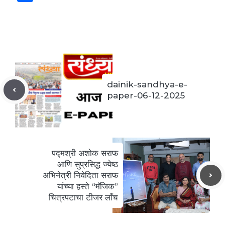
c
itt
ai
at
er
k
d
y
ai
h
e
er
l
s
e
e
di
p
l
ar
b
A
st
dI
t
e
e
o
p
n
o
p
k
dainik-sandhya-e-
paper-06-12-2025
पद्मश्री अशोक सराफ
आणि सुप्रसिद्ध ज्येष्ठ
अभिनेत्री निवेदिता सराफ
यांच्या हस्ते “मॅजिक”
चित्रपटाचा टीजर लाँच