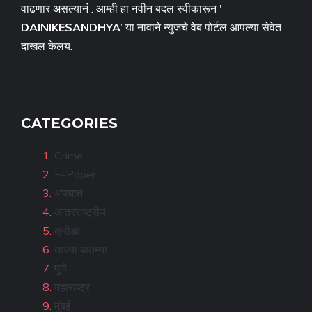
वाढणार असल्यानं . आम्ही हा नवीन बदल स्वीकारून '
DAINIKESANDHYA
’ या नावाने न्युजचे वेब पोर्टल आपल्या सेवेत
दाखल केलय.
CATEGORIES
Crime
E-Paper
अपघात
आंतरराष्ट्रीय
क्रीडा
ताज्या बातम्या
पुणे
महाराष्ट्र
मुंबई