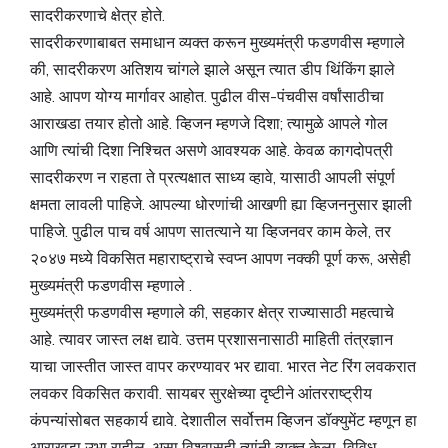
सादरीकरणाचे क्षेत्र होते.
सादरीकरणाबाबत समाधान व्यक्त करून मुख्यमंत्री फडणवीस म्हणाले
की, सादरीकरण अतिशय चांगले झाले असून त्यात डीप थिंकिंग झाले
आहे. आपण योग्य मार्गावर आहोत. पुढील वीस-पंचवीस वर्षांसाठीचा
आराखडा तयार होतो आहे. व्हिजन म्हणजे दिशा; त्यामुळे आपले गोल
आणि त्यांची दिशा निश्चित असणे आवश्यक आहे. केवळ कागदोपत्री
सादरीकरण न राहता ते प्रत्यक्षात साध्य व्हावे, यासाठी आपली संपूर्ण
क्षमता लावली पाहिजे. आपल्या धोरणांची आखणी ह्या व्हिजननुसार झाली
पाहिजे. पुढील पाच वर्ष आपण सातत्याने या व्हिजनवर काम केले, तर
२०४७ मध्ये विकसित महाराष्ट्राचे स्वप्न आपण नक्की पूर्ण करू, असेही
मुख्यमंत्री फडणवीस म्हणाले .
मुख्यमंत्री फडणवीस म्हणाले की, सहकार क्षेत्र राज्यासाठी महत्वाचे
आहे. त्यावर जास्त लक्ष द्यावे. उत्तम प्रशासनासाठी माहिती तंत्रज्ञान
याचा जास्तीत जास्त वापर करण्यावर भर द्यावा. भारत नेट रिंग लवकरात
लवकर विकसित करावी. सायबर सुरक्षेच्या दृष्टीने आंतरराष्ट्रीय
कंपन्यांसोबत सहकार्य द्यावे. देशातील सर्वोत्तम व्हिजन डॉक्युमेंट म्हणून हा
आराखडा उभा राहील, असा विश्वासही त्यांनी व्यक्त केला. विविध