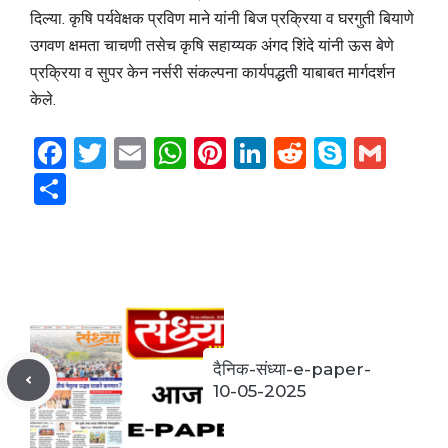
दिल्या. कृषि पर्यवेक्षक प्रविण माने यांनी बिज प्रक्रिया व घरगुती बियाणे
उगवण क्षमता चाचणी तसेच कृषि सहाय्यक अंगद शिंदे यांनी ऊस बेणे
प्रक्रिया व सुपर केन नर्सरी संकल्पना कार्यपद्धती याबाबत मार्गदर्शन
केले.
F
T
E
W
Pi
Li
R
S
G
a
w
m
h
nt
n
e
k
m
S
c
itt
ai
at
er
k
d
y
ai
h
e
er
l
s
e
e
di
p
l
ar
b
A
st
dI
t
e
e
o
p
n
o
p
k
दैनिक-संध्या-e-paper-
10-05-2025