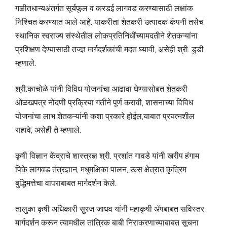
गळीतधान्यअंतर्गत सूर्यफूल व करडई लागवड करण्यासाठी लक्षांक
निश्चित करण्यात आले आहे. याकरीता शेतकरी उत्पादक कंपनी तसेच
स्थानिक स्वराज्य संस्थेतील लोकप्रतिनिधींच्यामदतीने शेतकऱ्यांना
प्रशिक्षण देण्यासाठी तज्ज्ञ मार्गदर्शकांची मदत घ्यावी, असेही श्री. डुडी
म्हणाले.
श्री.काचोळे यांनी विविध योजनांचा आढावा घेण्यासोबत शेतकरी
ओळखपत्र नोंदणी प्रक्रिया गतीने पूर्ण करावी, शासनाच्या विविध
योजनांचा लाभ शेतकऱ्यांनी कशा प्रकारे होईल,याबात प्रयत्नशील
राहावे, असेही ते म्हणाले.
कृषी विज्ञान केंद्राचे शास्त्रज्ञ श्री. प्रशांत गावडे यांनी खरीप हंगाम
पिके लागवड तंत्रज्ञान, मधुमक्षिका पालन, ऊस क्षेत्रात कृत्रिम
बुद्धिमत्तेचा वापराबाबत मार्गदर्शन केले.
तालुका कृषी अधिकारी सुरज जाधव यांनी महाकृषी ॲपबाबत सविस्तर
मार्गदर्शन करून त्यामधील तांत्रिक बाबी निराकरणाच्याबाबत सूचना