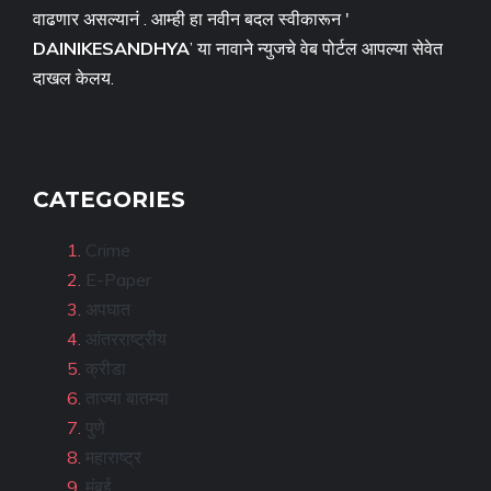
वाढणार असल्यानं . आम्ही हा नवीन बदल स्वीकारून '
DAINIKESANDHYA
’ या नावाने न्युजचे वेब पोर्टल आपल्या सेवेत
दाखल केलय.
CATEGORIES
Crime
E-Paper
अपघात
आंतरराष्ट्रीय
क्रीडा
ताज्या बातम्या
पुणे
महाराष्ट्र
मुंबई