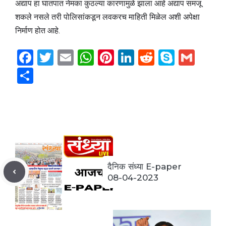
अद्याप हा घातपात नेमका कुठल्या कारणामुळे झाला आहे अद्याप समजू
शकले नसले तरी पोलिसांकडून लवकरच माहिती मिळेल अशी अपेक्षा
निर्माण होत आहे.
F
T
E
W
Pi
Li
R
S
G
a
w
m
h
nt
n
e
k
m
S
c
itt
ai
at
er
k
d
y
ai
h
e
er
l
s
e
e
di
p
l
ar
b
A
st
dI
t
e
e
o
p
n
o
p
k
दैनिक संध्या E-paper
08-04-2023