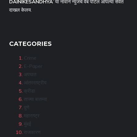
DAINIKESANDHYA
’ या नावाने न्युजचे वेब पोर्टल आपल्या सेवेत
दाखल केलय.
CATEGORIES
Crime
E-Paper
अपघात
आंतरराष्ट्रीय
क्रीडा
ताज्या बातम्या
पुणे
महाराष्ट्र
मुंबई
राजकारण