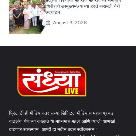
छत्रपती शिवाजी महाराज महाराजस्व समाधान
शिबीराचे उपमुख्यमंत्र्यांच्या हस्ते बारामती येथे
उद्घाटन
August 3, 2026
प्रिंट, टीव्ही मीडियानंतर सध्या डिजिटल मीडियाचं महत्व प्रचंड
वाढलंय. येणाऱ्या काळात या माध्यमाचं महत्व आणि व्याप्ती आणखी
वाढणार असल्यानं . आम्ही हा नवीन बदल स्वीकारून '