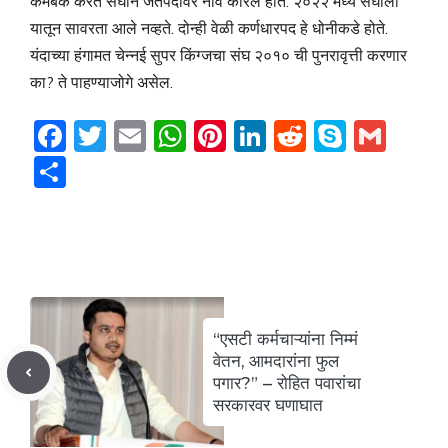
कमबॅक करत संघाने जेतेपदावर नाव कोरले होते. २०२२ मध्ये संघाला
यातून सावरता आले नव्हते. दोन्ही वेळी कर्णधारपद हे धोनीकडे होते.
यंदाच्या हंगामत चेन्नई सुपर किंग्जचा संघ २०१० ची पुनरावृत्ती करणार
का? ते पाहण्याजोगे असेल.
F
T
E
W
Pi
Li
R
S
G
a
w
m
h
nt
n
e
k
m
S
c
itt
ai
at
er
k
d
y
ai
h
e
er
l
s
e
e
di
p
l
ar
b
A
st
dI
t
e
e
o
p
n
o
p
“एसटी कर्मचाऱ्यांना निम्मं
k
वेतन, आमदारांना फुल
पगार?” – रोहित पवारांचा
सरकारवर घणाघात