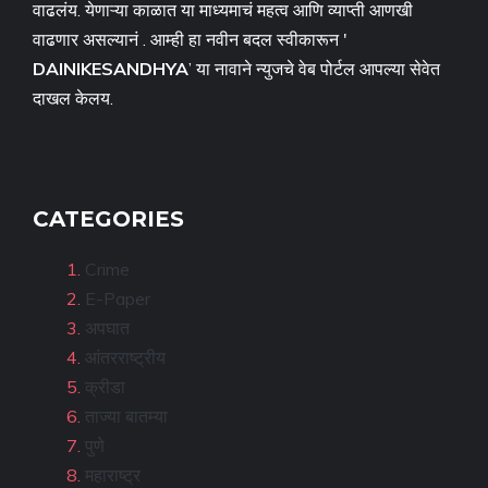
वाढलंय. येणाऱ्या काळात या माध्यमाचं महत्व आणि व्याप्ती आणखी
वाढणार असल्यानं . आम्ही हा नवीन बदल स्वीकारून '
DAINIKESANDHYA
’ या नावाने न्युजचे वेब पोर्टल आपल्या सेवेत
दाखल केलय.
CATEGORIES
Crime
E-Paper
अपघात
आंतरराष्ट्रीय
क्रीडा
ताज्या बातम्या
पुणे
महाराष्ट्र