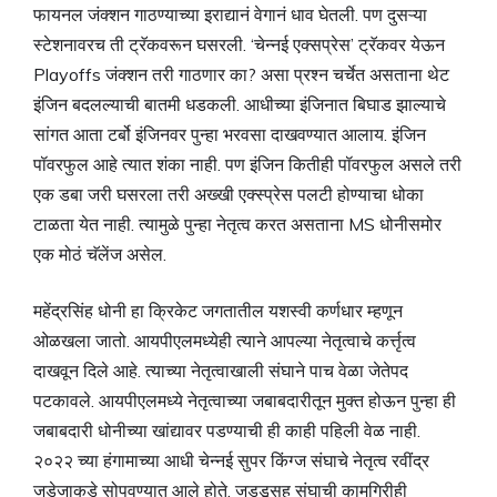
फायनल जंक्शन गाठण्याच्या इराद्यानं वेगानं धाव घेतली. पण दुसऱ्या
स्टेशनावरच ती ट्रॅकवरून घसरली. ‘चेन्नई एक्सप्रेस’ ट्रॅकवर येऊन
Playoffs जंक्शन तरी गाठणार का? असा प्रश्न चर्चेत असताना थेट
इंजिन बदलल्याची बातमी धडकली. आधीच्या इंजिनात बिघाड झाल्याचे
सांगत आता टर्बो इंजिनवर पुन्हा भरवसा दाखवण्यात आलाय. इंजिन
पॉवरफुल आहे त्यात शंका नाही. पण इंजिन कितीही पॉवरफुल असले तरी
एक डबा जरी घसरला तरी अख्खी एक्स्प्रेस पलटी होण्याचा धोका
टाळता येत नाही. त्यामुळे पुन्हा नेतृत्व करत असताना MS धोनीसमोर
एक मोठं चॅलेंज असेल.
महेंद्रसिंह धोनी हा क्रिकेट जगतातील यशस्वी कर्णधार म्हणून
ओळखला जातो. आयपीएलमध्येही त्याने आपल्या नेतृत्वाचे कर्त्तृत्व
दाखवून दिले आहे. त्याच्या नेतृत्वाखाली संघाने पाच वेळा जेतेपद
पटकावले. आयपीएलमध्ये नेतृत्वाच्या जबाबदारीतून मुक्त होऊन पुन्हा ही
जबाबदारी धोनीच्या खांद्यावर पडण्याची ही काही पहिली वेळ नाही.
२०२२ च्या हंगामाच्या आधी चेन्नई सुपर किंग्ज संघाचे नेतृत्व रवींद्र
जडेजाकडे सोपवण्यात आले होते. जड्डूसह संघाची कामगिरीही