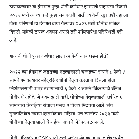
ढासळल्यावर या हंगामात पुन्हा धोनी कर्णधार झाल्याचे पाहायला मिळाले.
२०२२ मध्ये त्याच्याकडे पुन्हा जबाबदारी आली त्यावेळी खूप उशीर झाला
होता. परिणामी हा हंगामत वाया गेल्यावर २०२३ मध्ये धोनीचं मजिक
दिसले. यावेळी टास्क अवघड असले तरी पहिल्यापेक्षा परिस्थिती बरी
आहे.
याआधी धोनी पुन्हा कर्णधार झाला त्यावेळी काय घडलं होतं?
२०२२ च्या हंगामात जड्डूच्या नेतृत्वाखाली चेन्नईच्या संघाने ८ पैकी ४
सामने गमावल्यावर महेंद्रसिंह धोनी नेतृत्व करताना दिसला होता.
प्लेऑफ्ससाठी पात्र ठरण्यासाठी ६ पैकी ४ सामने जिंकण्याचे चॅलेंज
धोनीसमोर होते. जे शक्य झाले नाही. धोनीच्या नेतृत्वाखाली उर्वरित ६
सामन्यात चेन्नईच्या संघाला फक्त २ विजय मिळवता आले. संघ
गुणतालिकेत नवव्या क्रमांकावर राहिला. पण त्यानंतर २०२३ मध्ये
धोनीच्या नेतृत्वाखाली चेन्नईच्या संघाने जेतेपद पटकावले.
धोनी ‘मॅजिक’सह CSK साठी कसे असेल यंदाच्या हंगामात शेवटपर्यंत