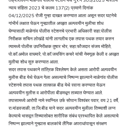
न्याय संहिता 2023 चे कलम 137(2) प्रमाणे दिनांक
04/12/2025 रोजी गुन्हा दाखल करण्यात आला असून सदर घटनेचे
गांभीर्य लक्षात घेऊन गुन्ह्यातील अपहृत अल्पवयीन मुलीचा शोध
घेण्यासाठी माळेगांव पोलीस स्टेशनचे प्रभारी अधिकारी सहा.पोलीस
निरीक्षक सचिन लोखंडे यांनी लागलीच एक तपास पथक तयार करुन
त्यामध्ये पोलीस उपनिरीक्षक तुषार भोर, सहा.फौजदार संजय मोहिते,
पो.कॉ.अमोल वाघमारे, पो.कॉ.जयसिंग कचरे यांची नेमणूक केली व अपहृत
मुलीचा शोध सुरु करण्यात आला.
सदर तपास पथकाने तांत्रिक विश्लेषण केले असता आरोपी अल्पवयीन
मुलीस बीड येथे घेऊन गेला असल्याचे निष्पन्न झाल्याने माळेगांव पोलीस
स्टेशनचे तपास पथक तात्काळ बीड येथे रवाना करण्यात येऊन
अल्पवयीन मुलीस व आरोपीला बीडमधून ताब्यात घेण्यात आले.
तपासामध्ये आरोपी नामे स्वप्निल उर्फ सोपान विश्वंबर पवार, वय 21 वर्षे,
रा.मांडवजाळी, ता.जि.बीड याने सदर अल्पवयीन मुलीला तिच्याशी लग्न
केल्याचे भासवून तिच्यासोबत शारीरिक संबंध प्रस्थापित केले असल्याचे
निष्पन्न झाल्याने गुन्ह्यास बालकांचे लैंगिक अपराधांपासून संरक्षण