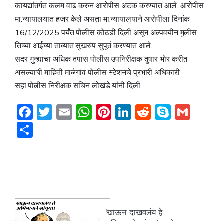
कायद्यांतर्गत कलम वाढ करुन आरोपीस अटक करण्यात आले. आरोपीस
मा.न्यायालयात हजर केले असता मा.न्यायालयाने आरोपीला दिनांक
16/12/2025 पर्यंत पोलीस कोठडी दिली असून अल्पवयीन मुलीस
तिच्या आईच्या ताब्यात सुखरुप सुपूर्त करण्यात आले.
सदर गुन्ह्याचा अधिक तपास पोलीस उपनिरीक्षक तुषार भोर करीत
असल्याची माहिती माळेगांव पोलीस स्टेशनचे प्रभारी अधिकारी
सहा.पोलीस निरीक्षक सचिन लोखंडे यांनी दिली.
F
T
E
W
Pi
Li
R
S
G
a
w
m
h
nt
n
e
k
m
S
c
itt
ai
at
er
k
d
y
ai
h
e
er
l
s
e
e
di
p
l
ar
b
A
st
dI
t
e
e
o
p
n
o
p
‘खाऊन दाखवलंय हे