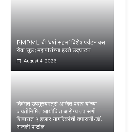
PMPML ची ‘वर्षा सहल’ विशेष पर्यटन बस
सेवा सुरू; महापौरांच्या हस्ते उद्घाटन
August 4, 2026
दिवंगत उपमुख्यमंत्री अजित पवार यांच्या
जयंतीनिमित्त आयोजित आरोग्य तपासणी
शिबारात २ हजार नागरिकांची तपासणी-डॉ.
अंजली पाटील