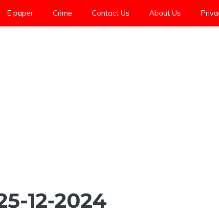
E paper
Crime
Contact Us
About Us
Priva
R 25-12-2024