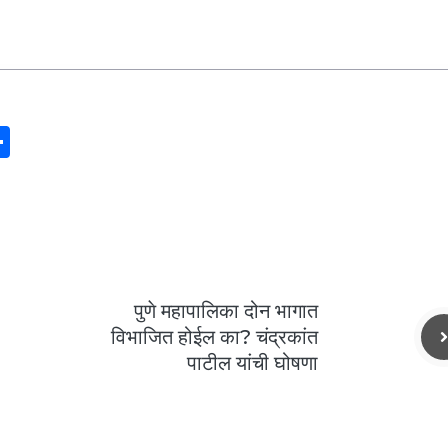
S
h
ar
e
पुणे महापालिका दोन भागात
विभाजित होईल का? चंद्रकांत
पाटील यांची घोषणा