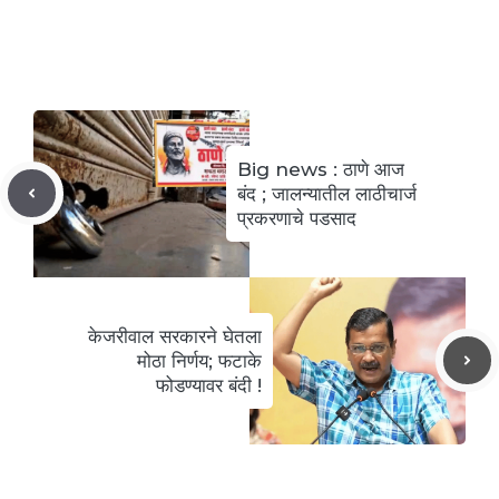
c
itt
ai
at
er
k
d
y
ai
h
e
er
l
s
e
e
di
p
l
ar
b
A
st
dI
t
e
e
o
p
n
o
p
Big news : ठाणे आज
k
बंद ; जालन्यातील लाठीचार्ज
प्रकरणाचे पडसाद
केजरीवाल सरकारने घेतला
मोठा निर्णय; फटाके
फोडण्यावर बंदी !