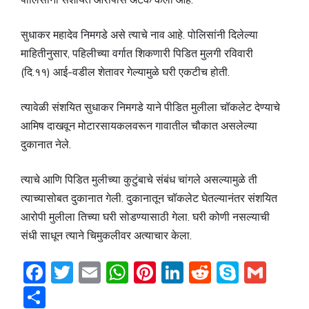
सुधाकर महादेव निमगडे असे त्याचे नाव आहे. पोलिसांनी दिलेल्या
माहितीनुसार, पहिलीच्या वर्गात शिकणारी पिडित मुलगी रविवारी
(दि.११) आई-वडील शेतावर गेल्यामुळे घरी एकटीच होती.
त्यावेळी संशयित सुधाकर निमगडे याने पीडित मुलीला चॉकलेट देण्याचे
आमिष दाखवून मोटारसायकलवरून गावातील चौकात असलेल्या
दुकानात नेले.
त्याचे आणि पिडित मुलीच्या कुटुंबाचे संबंध चांगले असल्यामुळे ती
त्याच्यासोबत दुकानात गेली. दुकानातून चॉकलेट घेतल्यानंतर संशयित
आरोपी मुलीला तिच्या घरी सोडण्यासाठी गेला. घरी कोणी नसल्याची
संधी साधून त्याने चिमुकलीवर अत्याचार केला.
F
T
E
W
Pi
Li
R
S
G
a
w
m
h
nt
n
e
k
m
S