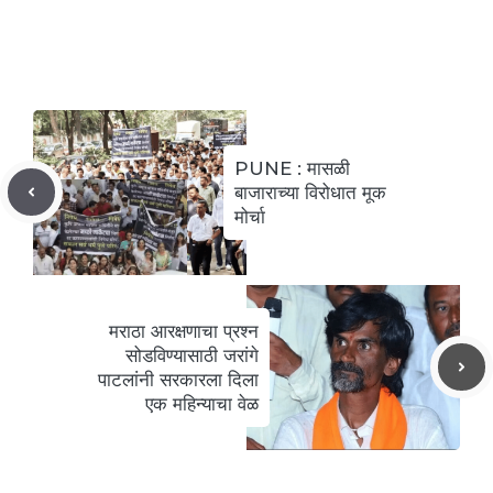
c
itt
ai
at
er
k
d
y
ai
h
e
er
l
s
e
e
di
p
l
ar
b
A
st
dI
t
e
e
o
p
n
o
p
PUNE : मासळी
k
बाजाराच्या विरोधात मूक
मोर्चा
मराठा आरक्षणाचा प्रश्न
सोडविण्यासाठी जरांगे
पाटलांनी सरकारला दिला
एक महिन्याचा वेळ